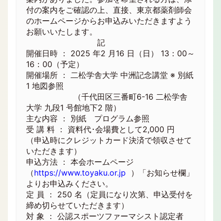
付の案内をご確認の上、直接、東京都薬剤師会
のホームページからお申込みいただきますよう
お願いいたします。
記
開催日時 ： 2025 年2 月16 日（日） 13：00～
16：00（予定）
開催場所 ： 二松学舎大学 中洲記念講堂 ※ 別紙
1 地図参照
（千代田区三番町6-16 二松学舎
大学 九段1 号館地下2 階）
主な内容 ： 別紙 プログラム参照
受 講 料 ： 資料代･会場費として2,000 円
（申込時にクレジットカード決済で領収させて
いただきます）
申込方法 ： 本会ホームページ
（
https://www.toyaku.or.jp
）「お知らせ欄」
よりお申込みください。
定 員 ： 250 名（定員になり次第、申込受付を
締め切らせていただきます）
対 象 ： 公認スポーツファーマシスト認定者