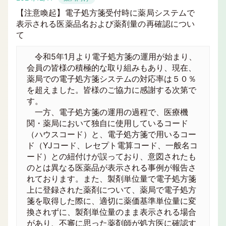
【注意喚起】電子処方箋受付時に薬局システムで
表示される医薬品名および薬剤量の再確認につい
て
令和5年1月より電子処方箋の運用が始まり、
会員の皆様の積極的な取り組みもあり、現在、
薬局での電子処方箋システムの対応率は５０％
を超えました。皆様のご協力に感謝する次第で
す。
一方、電子処方箋の運用の過程で、医療機
関・薬局において独自に使用しているコード
（ハウスコード）と、電子処方箋で用いるコー
ド（YJコード、レセプト電算コード、一般名コ
ード）との紐付けが誤っており、意図されたも
のとは異なる医薬品が表示される事例が報告さ
れております。また、製剤単位量で電子処方箋
上に登録された薬剤について、薬局で電子処方
箋を取得した際に、適切に薬価基準単位量に変
換されずに、製剤単位量のまま表示される場合
があり、不審に思った薬剤師が処方医に確認す