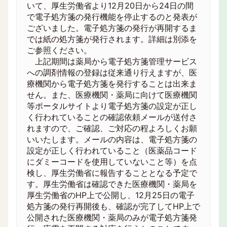
いて、厚生労働省より12月20日から24日の間
で電子処方箋の発行機能を停止するのと発表が
ございました。電子処方箋の発行が再開するま
では紙の処方箋が発行されます。詳細は別添を
ご参照ください。
上記期間は薬局から電子処方箋管理サービス
への調剤情報の登録は従来通り行えますが、医
療機関から電子処方箋を発行することは出来ま
せん。また、医療機関・薬局に向けて医療機関
等ポータルサイトより電子処方箋の設定が正し
く行われていることの確認依頼メールが送付さ
れますので、ご確認、ご対応の程よろしくお願
いいたします。メールの内容は、電子処方箋の
設定が正しく行われていること（医薬品コード
にダミーコードを使用していないこと等）を点
検し、厚生労働省に報告することとなる予定で
す。厚生労働省は確認できた医療機関・薬局を
厚生労働省のHP上で公開し、12月25日の電子
処方箋の発行再開後も、確認が完了してHP上で
公開された医療機関・薬局のみが電子処方箋発