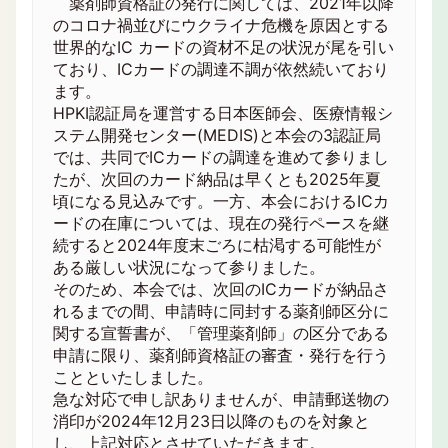
薬剤師資格証の発行に関しては、2021年以降
のコロナ禍並びにウクライナ危機を原因とする
世界的なIC カードの資材不足の状況が尾を引い
ており、ICカードの調達不調が依然続いており
ます。
HPKI認証局を運営する日本医師会、医療情報シ
ステム開発センター(MEDIS)と本会の3認証局
では、共同でICカードの調達を進めて参りまし
たが、次回のカード納品は早くとも2025年夏
頃になる見込みです。一方、本会におけるICカ
ードの在庫については、現在の発行ペースを継
続すると2024年度末ごろに枯渇する可能性が
ある厳しい状況になって参りました。
そのため、本会では、次回のICカードが納品さ
れるまでの間、申請時に同封する薬剤師区分に
関する宣誓書が、「管理薬剤師」の区分である
申請に限り、薬剤師資格証の審査・発行を行う
ことといたしました。
急な対応で申し訳ありませんが、申請郵送物の
消印が2024年12月23日以降のものを対象と
し、上記対応とさせていただきます。