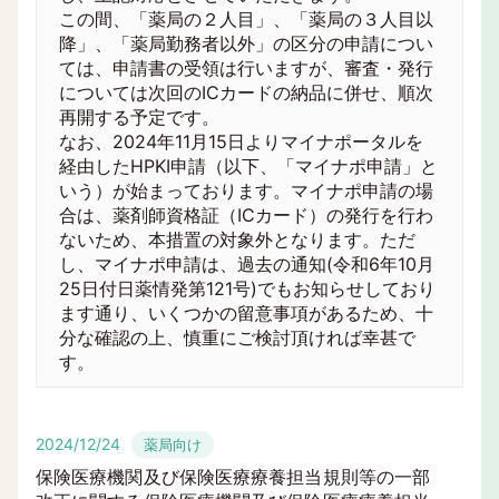
この間、「薬局の２人目」、「薬局の３人目以
降」、「薬局勤務者以外」の区分の申請につい
ては、申請書の受領は行いますが、審査・発行
については次回のICカードの納品に併せ、順次
再開する予定です。
なお、2024年11月15日よりマイナポータルを
経由したHPKI申請（以下、「マイナポ申請」と
いう）が始まっております。マイナポ申請の場
合は、薬剤師資格証（ICカード）の発行を行わ
ないため、本措置の対象外となります。ただ
し、マイナポ申請は、過去の通知(令和6年10月
25日付日薬情発第121号)でもお知らせしており
ます通り、いくつかの留意事項があるため、十
分な確認の上、慎重にご検討頂ければ幸甚で
す。
2024/12/24
薬局向け
保険医療機関及び保険医療療養担当規則等の一部