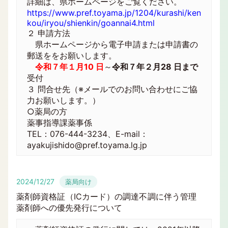
詳細は、県ホームページをご覧ください。
https://www.pref.toyama.jp/1204/kurashi/ken
kou/iryou/shienkin/goannai4.html
２ 申請方法
県ホームページから電子申請または申請書の
郵送ををお願いします。
令和７年１月10 日
～
令和７年２月28 日まで
受付
３ 問合せ先（※メールでのお問い合わせにご協
力お願いします。）
○薬局の方
薬事指導課薬事係
TEL：076-444-3234、E-mail：
ayakujishido@pref.toyama.lg.jp
2024/12/27
薬局向け
薬剤師資格証（ICカード）の調達不調に伴う管理
薬剤師への優先発行について