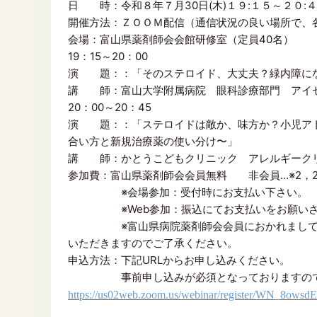
日 時：令和８年７月30日(木)１９:１５～２０:
開催方法：ＺＯＯＭ配信（通信状況の良い場所で、
会場：富山県薬剤師会会館研修室（定員40名）
19：15～20：00
演 題：：「そのステロイド、⼤丈夫？緑内障に
講 師：富山大学附属病院 眼科診療部門 アイ
20：00～20：45
演 題：：「ステロイドは敵か、味⽅か？⼩児アト
合い⽅と新規治療薬の使い分け〜」
講 師：かとうこどもクリニック アレルギーク
参加費：富山県薬剤師会会員無料 非会員…※2，2
※会場参加：受付時にお支払い下さい。
※Web参加：振込にてお支払いをお願いさ
※富山県病院薬剤師会会員におかれましても、
いただきますのでご了承ください。
申込方法：下記URLからお申し込みください。
事前申し込みが必須となっておりますので、
https://us02web.zoom.us/webinar/register/WN_8ow