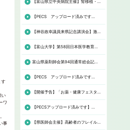
【富山県立中央病院主催】腎移植・...
【PECS アップロード済みです...
【神谷政幸議員来県記念講演会】激...
【富山大学】第58回日本医学教育...
富山県薬剤師会第94回通常総会記...
【PECS アップロード済みです...
ます
【開催予告】「お薬・健康フェスタ...
願い
ーワ
【PECSアップロード済みです】...
す。
【県医師会主催】高齢者のフレイル...
い事