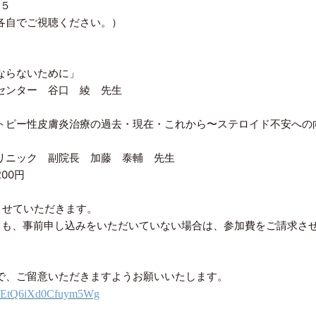
４５
各自でご視聴ください。）
ならないために」
センター 谷口 綾 先生
ピー性⽪膚炎治療の過去・現在・これから〜ステロイド不安への
リニック 副院長 加藤 泰輔 先生
00円
せていただきます。
事前申し込みをいただいていない場合は、参加費をご請求さ
ご留意いただきますようお願いいたします。
sdEEtQ6iXd0Cfuym5Wg