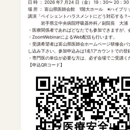
日 時 ： 2026 年7 月24 日（金） 19：30〜 20：30
場 所 ： 富山県医師会館 1階大ホール ※ハイブリ
講演「ペイシェントハラスメントにどう対応する？
岩手県立中央病院呼吸器外科／副院長 大浦 
・医療関係者であればどなたでも参加できますが、
・ZoomWebinarによるWeb配信も行います。
・受講希望者は富山県医師会ホームページ研修会バナ
し込み下さい。参加申込みは1名1アカウントでの登
・専門医の単位が必要な方は、必ず会場でご受講く
【申込QRコード】