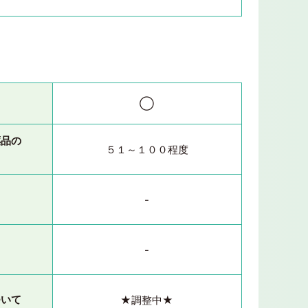
◯
薬品の
５１～１００程度
-
-
ついて
★調整中★