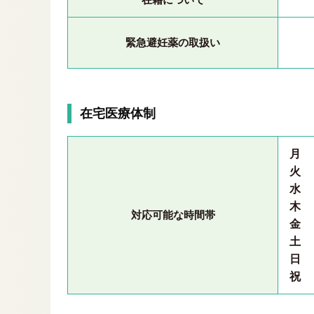
緊急避妊薬の取扱い
在宅医療体制
月
火
水
木
対応可能な時間帯
金
土
日
祝