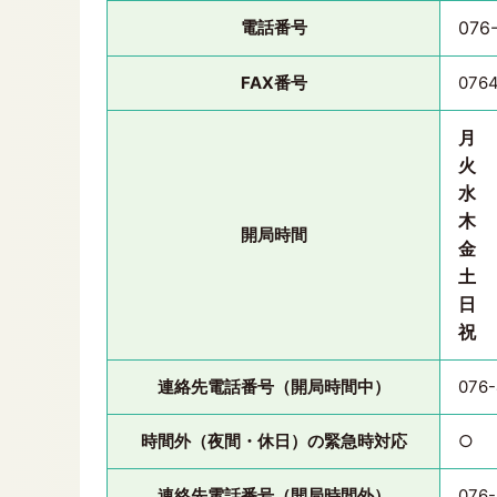
電話番号
076
FAX番号
076
月
火
水
木
開局時間
金
土
日
祝
連絡先電話番号（開局時間中）
076-
時間外（夜間・休日）の緊急時対応
○
連絡先電話番号（開局時間外）
076-