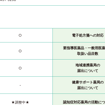
電子処方箋への対応
○
要指導医薬品・一般用医
○
取扱い品目数
地域連携薬局の
○
届出について
健康サポート薬局の
-
届出について
認知症対応薬局の活動に
★調整中★