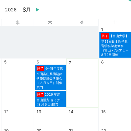
8
月
2026
水
木
金
土
1
終了
【富山大学】
第58回日本医学教
育学会学術大会
（富山・7月31日～
8月2日開催）
5
6
8
7
終了
令和8年度第
２回富山県薬剤師
研修協議会研修会
（８月６日）開催
案内
終了
2026 年度
富山漢方 セミナー
(８月６日開催)
12
13
14
15
19
20
21
22