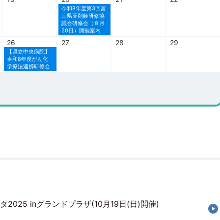
令和8年度第3回富
山県薬剤師研修協
議会研修会（８月
20日）開催案内
26
27
28
29
【県立中央病院】
令和8年度がん化
学療法連携研修会
025 inグランドプラザ(10月19日(日)開催)