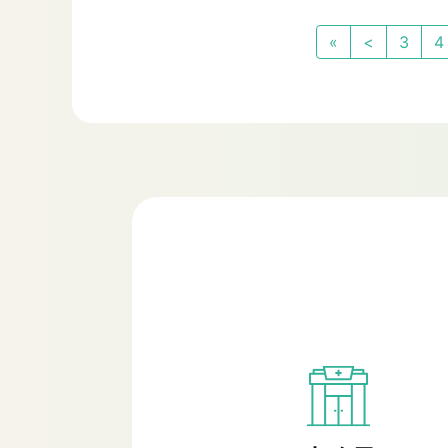
«
<
3
4