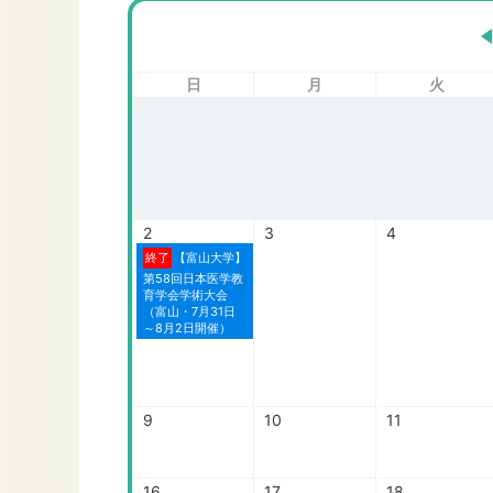
日
月
火
2
3
4
終了
【富山大学】
第58回日本医学教
育学会学術大会
（富山・7月31日
～8月2日開催）
9
10
11
16
17
18