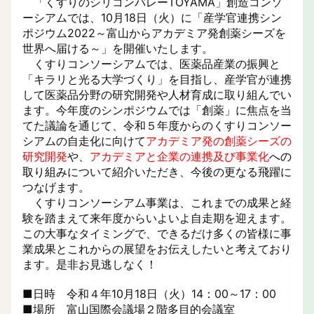
「くすりのシリコンバレーTOYAMA」創造コンソ
ーシアムでは、10月18日（火）に「産学官連携シン
ポジウム2022～富山からアカデミア発創薬シーズを
世界へ届ける～」を開催いたします。
くすりコンソーシアムでは、医薬品産業の振興と
「キラリと光る大学づくり」を目指し、産学官が連携
して医薬品分野の研究開発や人材育成に取り組んでい
ます。今年度のシンポジウムでは「創薬」に焦点を当
てた議論を通じて、令和５年度からのくすりコンソー
シアムの自走化に向けて
アカデミア発の創薬シーズの
研究開発
や、
アカデミアと企業の連携及び事業化
への
取り組み
について紹介いただき、今後の更なる飛躍に
つなげます。
くすりコンソーシアム事業は、これまでの成果と経
験を踏まえて来年度からいよいよ自走期を迎えます。
この大事なタイミングで、できるだけ多くの皆様に事
業成果とこれからの展望をお伝えしたいと考えており
ます。是非お見逃しなく！
■日時 令和４年10月18日（火）14：00～17：00
■場所 富山国際会議場２階多目的会議室