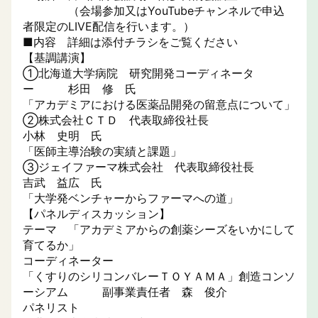
（会場参加又はYouTubeチャンネルで申込
者限定のLIVE配信を行います。）
■内容 詳細は添付チラシをご覧ください
【基調講演】
①北海道大学病院 研究開発コーディネータ
ー 杉田 修 氏
「アカデミアにおける医薬品開発の留意点について」
②株式会社ＣＴＤ 代表取締役社長
小林 史明 氏
「医師主導治験の実績と課題」
③ジェイファーマ株式会社 代表取締役社長
吉武 益広 氏
「大学発ベンチャーからファーマへの道」
【パネルディスカッション】
テーマ 「アカデミアからの創薬シーズをいかにして
育てるか」
コーディネーター
「くすりのシリコンバレーＴＯＹＡＭＡ」創造コンソ
ーシアム 副事業責任者 森 俊介
パネリスト