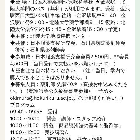
◆会 場：北陸大学薬学部 実験科学棟 ★金沢駅－北
陸大学間のバス（無料）が利用できます。発着：金沢
駅西口大型バス駐車場 往路：金沢駅配車8：40、金
沢駅出発9：00－北陸大学薬学部着9：45 復路：北
陸大学薬学部発15：45－金沢駅着16：30（予定）
◆主催：北陸大学地域連携センター
◆共催：日本服薬支援研究会、石川県病院薬剤師会
後援：石川県薬剤師会
◆参加費：日本服薬支援研究会会員2,500円、非会員
4,500円（当日受付で支払いをお願いします。）
★昼食は各自お持ちください。（注：当日、学内で
購入できるところはありません。）
◆募集人員：薬剤師 先着40名（直接お申込みくださ
い。） (看護師等の医療従事者参加可：予めk-
okimura@hokuriku-u.ac.jpまでご相談ください。)
プログラム
09:40～09:55 受付
10:00～10:10 開会：講師・スタッフ紹介
10:10～11:00 講義「簡易懸濁法の基本と製剤学」
11:00～12:00 実技講習A
12:00～12:50 写真撮影後、昼食・休憩