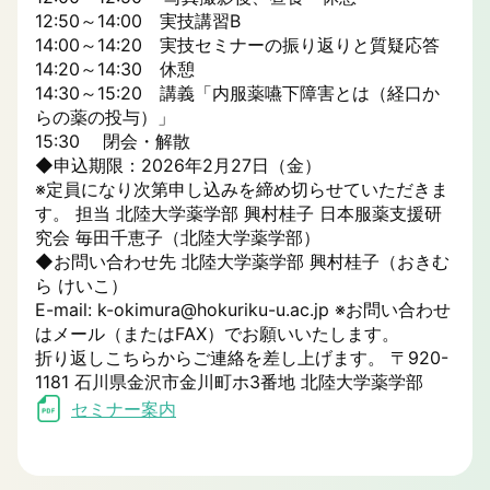
12:50～14:00 実技講習B
14:00～14:20 実技セミナーの振り返りと質疑応答
14:20～14:30 休憩
14:30～15:20 講義「内服薬嚥下障害とは（経口か
らの薬の投与）」
15:30 閉会・解散
◆申込期限：2026年2月27日（金）
※定員になり次第申し込みを締め切らせていただきま
す。 担当 北陸大学薬学部 興村桂子 日本服薬支援研
究会 毎田千恵子（北陸大学薬学部）
◆お問い合わせ先 北陸大学薬学部 興村桂子（おきむ
ら けいこ）
E-mail: k-okimura@hokuriku-u.ac.jp ※お問い合わせ
はメール（またはFAX）でお願いいたします。
折り返しこちらからご連絡を差し上げます。 〒920-
1181 石川県金沢市金川町ホ3番地 北陸大学薬学部
セミナー案内