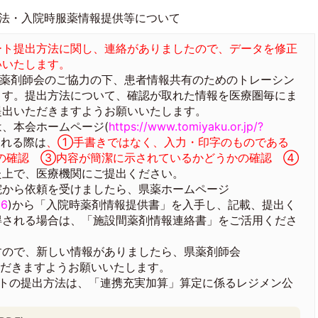
法・入院時服薬情報提供等について
ート提出方法に関し、連絡がありましたので、データを修正
いいたします。
院薬剤師会のご協力の下、患者情報共有のためのトレーシン
ます。提出方法について、確認が取れた情報を医療圏毎にま
提出いただきますようお願いいたします。
、本会ホームページ(
https://www.tomiyaku.or.jp/?
される際は
、①手書きではなく、入力・印字のものである
の確認 ③内容が簡潔に示されているかどうかの確認 ④
た上で、医療機関にご提出ください。
から依頼を受けましたら、県薬ホームページ
96
)から「入院時薬剤情報提供書」を入手し、記載、提出く
得される場合は、「施設間薬剤情報連絡書」をご活用くださ
ので、新しい情報がありましたら、県薬剤師会
ただきますようお願いいたします。
ートの提出方法は、「連携充実加算」算定に係るレジメン公