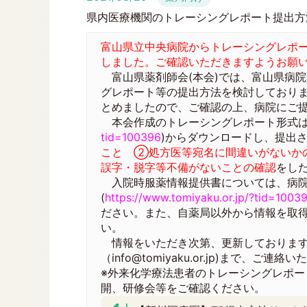
県内医療機関のトレーシングレポート提出方
富山県立中央病院からトレーシングレポ
しました。ご確認いただきますようお願
富山県薬剤師会(本会)では、富山県病
グレポート等の提出方法を検討しており
とめましたので、ご確認の上、病院にご
本会作成のトレーシングレポート形式は
tid=100396
)からダウンロードし、提出
こと ②処方医等宛名に間違いがないか
誤字・脱字等不備がないことの確認
をし
入院時服薬情報提供書については、病院
(
https://www.tomiyaku.or.jp/?tid=1003
ださい。また、自薬局以外から情報を取
い。
情報をいただき次第、更新しております
（
info@tomiyaku.or.jp
)まで、ご連絡い
※外来化学療法患者のトレーシングレポ
開、研修会等をご確認ください。