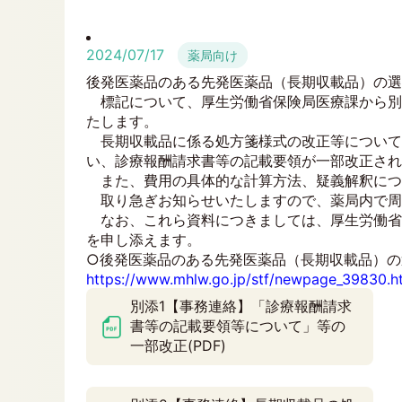
2024/07/17
薬局向け
後発医薬品のある先発医薬品（長期収載品）の選
標記について、厚生労働省保険局医療課から別
たします。
長期収載品に係る処方箋様式の改正等について令
い、診療報酬請求書等の記載要領が一部改正され
また、費用の具体的な計算方法、疑義解釈につ
取り急ぎお知らせいたしますので、薬局内で周
なお、これら資料につきましては、厚生労働省
を申し添えます。
○後発医薬品のある先発医薬品（長期収載品）の
https://www.mhlw.go.jp/stf/newpage_39830.h
別添1【事務連絡】「診療報酬請求
書等の記載要領等について」等の
一部改正(PDF)