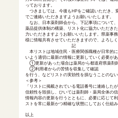
っております。
つきましては、今後もHPをご確認いただき、
でご連絡いただきますようお願いいたします。
なお、日本薬剤師会から、下記事項について、
薬品提供体制の構築、リスト化に協力いただきた
力いただきますようお願いいたします。県薬事務
様に情報共有させていただきますので、よろしく
記
本リストは地域住民・医療関係職種が日常的に
いよう適切に最新の情報に更新していく必要があ
①更新があった場合は薬局から都道府県薬剤師
②利用者からの苦情を収集して確認
を行う、などリストの実効性を損なうことのない
＜参考＞
「リストに掲載されている電話番号に連絡したが
信頼性を毀損し、ひいては薬剤師・薬局全体の信
情報内容の更新を行うとともに、必要に応じて利
ストを常に最新かつ精確な状態にしておく仕組み
以上