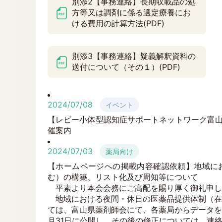
別添2【事務連絡】長期収載品の処
方等又は調剤に係る選定療養にお
ける費用の計算方法(PDF)
別添3【事務連絡】疑義解釈資料の
送付について（その１）(PDF)
2024/07/08
イベント
【レビー小体型認知症サポートネットワーク富山
催案内
2024/07/03
薬局向け
【ホームページへの掲載内容確認依頼】地域に
む）の構築、リスト化及び周知等について
平素より本会会務にご高配を賜り厚く御礼申し
地域における夜間・休日の医薬品提供体制（在
ては、富山県薬剤師会にて、各薬局からデータを提
月31日に公開し、その後の修正については、連