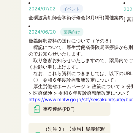
2024/07/02
イベント
202
全砺波薬剤師会学術研修会(8月9日)開催案内
[ 
2024/06/20
薬局向け
疑義解釈資料の送付について（その８）
標記について、厚生労働省保険局医療課から別
のでお知らせいたします。
取り急ぎお知らせいたしますので、薬局内でご
くお願い申し上げます。
なお、これら資料につきましては、以下のURL
〇「令和６年度診療報酬改定について」
厚生労働省ホームページ > 政策について > 分
> 医療保険 > 令和６年度診療報酬改定について
https://www.mhlw.go.jp/stf/seisakunitsuite/
事務連絡(PDF)
（別添３）【薬局】疑義解釈