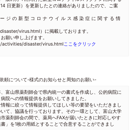
月 14 日更新）を更新したとの連絡がありましたので、ご案
ジ の 新 型 コ ロ ナ ウ イ ル ス 感 染 症 に 関 す る 情
ities/disaster/virus.html）に掲載しております。
お願い申し上げます。
tivities/disaster/virus.html
ここをクリック
依頼について-様式のお知らせと周知のお願い-
、富山県薬剤師会で県内統一の書式を作成し、公的病院に
と病院への情報提供をお願いしてきました。
情報に絞って情報提供してほしい等の要望をいただきまし
ついて、協議を行っております。その一環として、富山大学
市薬剤師会の間で、薬局へFAXが届いたときに対応しやす
書」を1枚の用紙とすることで合意することができまし