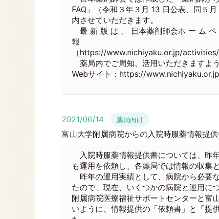
FAQ」（令和３年３月 13 日公表、同５
内させていただきます。
最 新 版 は 、 日本薬剤師会ホ ー ム ペ ー 
報
（https://www.nichiyaku.or.jp/activ
薬局内でご周知、活用いただきますよう
Webサイト：https://www.nichiyaku.or.jp/ac
2021/06/14
薬局向け
富山大学附属病院からの入院時服薬情報提供
入院時服薬情報提供書については、昨年
も運用を依頼し、各薬局では情報の収集
昨年の運用実績として、病院から必要な
たので、現在、いくつかの病院と運用に
附属病院医療福祉サポートセンターと富山
いように、情報提供の「依頼書」と「提供