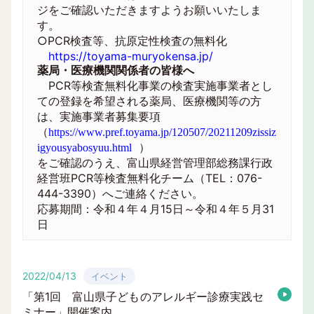
ジをご確認いただきますようお願いいたしま
す。
○
PCR
検査等、抗原定性検査の無料化
https://toyama-muryokensa.jp/
薬局・医療機関関係者の皆様へ
PCR等検査無料化事業の検査実施事業者とし
ての登録を希望される薬局、医療機関等の方
は、実施事業者募集要項
（
https://www.pref.toyama.jp/120507/20211209zissiz
）
igyousyabosyuu.html
をご確認のうえ、富山県経営管理部総務課行政
経営班PCR等検査無料化チーム（TEL：076-
444-3390）へご連絡ください。
応募期間：令和４年４月15日～令和４年５月31
日
2022/04/13
イベント
「第1回 富山県子どものアレルギー診療実践セ
ミナー」開催案内