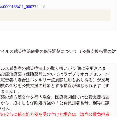
unya/0000188411_00037.html
ウイルス感染症治療薬の保険調剤について（公費支援措置の対
ス感染症の感染症法上の取り扱いが 5 類に変更されま
感染症治療薬（保険薬局においてはラゲブリオカプセル、パ
在宅患者の場合はベクルリー点滴静注用もあり得る）が投与
剤費の全額を公費支援の対象とする措置が講じられます（す
じません）。
薬の処方箋交付を行う場合、医療機関側では公費支援措置
とから、必ずしも保険処方箋の「公費負担者番号」欄等に該
ません。
薬の投与に係る処方箋を受け付けた場合は、該当公費負担者