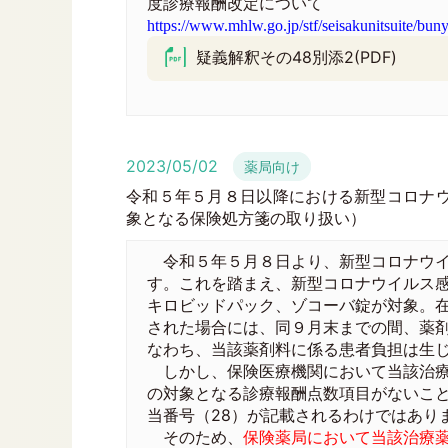
度診療報酬改定について
https://www.mhlw.go.jp/stf/seisakunitsuite/b
疑義解釈その48別添2(PDF)
2023/05/02
薬局向け
令和５年５月８日以降における新型コロナ
象となる保険処方箋の取り扱い）
令和５年５月８日より、新型コロナウイル
す。これを踏まえ、新型コロナウイルス
キロビッドパック、ゾコーバ錠が対象。
された場合には、同９月末までの間、薬
なわち、当該薬剤料に係る患者負担は生
しかし、保険医療機関において当該治療
の対象となる診療報酬点数項目がないこ
当番号（28）が記載されるわけではあり
そのため、
保険薬局において当該治療