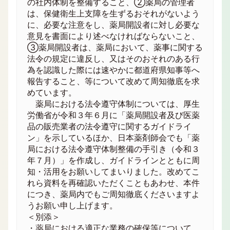
の社内体制を整備すること、②薬局の管理者
は、保健衛生上支障を生ずるおそれがないよう
に、必要な注意をし、薬局開設者に対し必要な
意見を書面により述べなければならないこと、
③薬局開設者は、薬局において、薬事に関する
法令の規定に違反し、又はそのおそれのある行
為を認識した際には速やかに都道府県知事等へ
報告すること、等について改めて周知徹底を求
めています。
薬局における法令遵守体制については、厚生
労働省が令和３年６月に「薬局開設者及び医薬
品の販売業者の法令遵守に関するガイドライ
ン」を示しているほか、日本薬剤師会でも「薬
局における法令遵守体制整備の手引き（令和３
年７月）」を作成し、ガイドラインとともに周
知・活用をお願いしてまいりました。改めてこ
れら資料を再確認いただくこともあわせ、本件
につき、薬局内でもご周知徹底くださいますよ
うお願い申し上げます。
＜別添＞
・薬局における適正な業務の確保等について