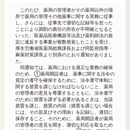
このたび、薬局の管理者がその薬局以外の場
所で薬局の管理その他薬事に関する実務に従事
し、さらには、従事先で適切な記録等を怠った
ことにより調剤の責任の所在が不明確となると
いった、医薬品医療機器等法及び薬剤師法の規
定に違反する事案が複数発覚したことを受け、
厚生労働省医薬局総務課長および同監視指導・
麻薬対策課長より別添のとおり通知がありまし
た。
同通知では、薬局における適正な業務の確保
のため、①薬局開設者は、薬事に関する法令の
規定の遵守を確保するために、法令遵守体制に
関する措置を講じなければならないこと、薬局
の管理者の意見を尊重するとともに、法令遵守
のために措置を講ずる必要があるときは、当該
措置を講じ、措置の内容（措置を講じない場合
には、その旨及びその理由）を記録し、適切に
保存すること。そのために、薬局開設者が薬局
の管理者の意見を聞き、適切な対応を取るため