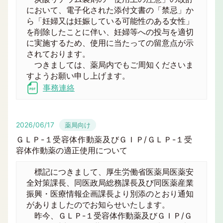
において、電子化された添付文書の「禁忌」か
ら「妊婦又は妊娠している可能性のある女性」
を削除したことに伴い、妊婦等への投与を適切
に実施するため、使用に当たっての留意点が示
されております。
つきましては、薬局内でもご周知くださいま
すようお願い申し上げます。
事務連絡
2026/06/17
薬局向け
ＧＬＰ-１受容体作動薬及びＧＩＰ/ＧＬＰ-１受
容体作動薬の適正使用について
標記につきまして、厚生労働省医薬局医薬安
全対策課長、同医政局総務課長及び同医薬産業
振興・医療情報企画課長より別添のとおり通知
がありましたのでお知らせいたします。
昨今、ＧＬＰ-１受容体作動薬及びＧＩＰ/Ｇ