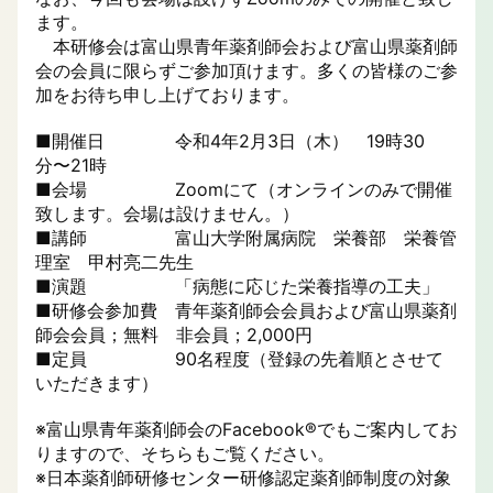
ます。
本研修会は富山県青年薬剤師会および富山県薬剤師
会の会員に限らずご参加頂けます。多くの皆様のご参
加をお待ち申し上げております。
■開催日 令和4年2月3日（木） 19時30
分〜21時
■会場 Zoomにて（オンラインのみで開催
致します。会場は設けません。）
■講師 富山大学附属病院 栄養部 栄養管
理室 甲村亮二先生
■演題 「病態に応じた栄養指導の工夫」
■研修会参加費 青年薬剤師会会員および富山県薬剤
師会会員；無料 非会員；2,000円
■定員 90名程度（登録の先着順とさせて
いただきます）
※富山県青年薬剤師会のFacebook®でもご案内してお
りますので、そちらもご覧ください。
※日本薬剤師研修センター研修認定薬剤師制度の対象