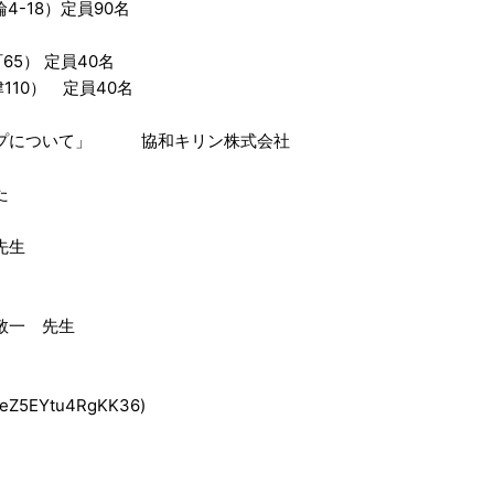
-18）定員90名
5） 定員40名
10） 定員40名
ープについて」 協和キリン株式会社
た
先生
敬一 先生
Z5EYtu4RgKK36)