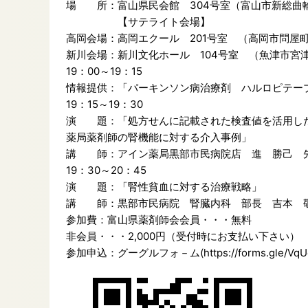
場 所：富山県民会館 304号室（富山市新総曲輪4
【サテライト会場】
高岡会場：高岡エクール 201号室 （高岡市問屋町6
新川会場：新川文化ホール 104号室 （魚津市宮津1
19：00～19：15
情報提供：「パーキンソン病治療剤 ハルロピテ
19：15～19：30
演 題：「処方せんに記載された検査値を活用し
薬局薬剤師の腎機能に対する介入事例」
講 師：アイン薬局黒部市民病院店 進 勝己 
19：30～20：45
演 題：「腎性貧血に対する治療戦略」
講 師：黒部市民病院 腎臓内科 部長 吉本 
参加費：富山県薬剤師会会員・・・無料
非会員・・・2,000円（受付時にお支払い下さい）
参加申込：グーグルフォ－ム(https://forms.gle/VqUe