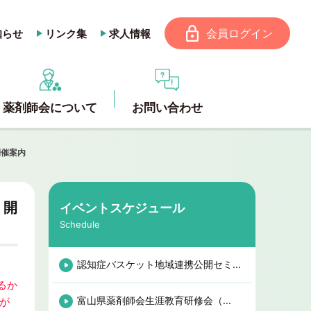
会員ログイン
知らせ
リンク集
求人情報
薬剤師会について
お問い合わせ
開催案内
）開
イベントスケジュール
Schedule
認知症バスケット地域連携公開セミ...
るか
富山県薬剤師会生涯教育研修会（...
が