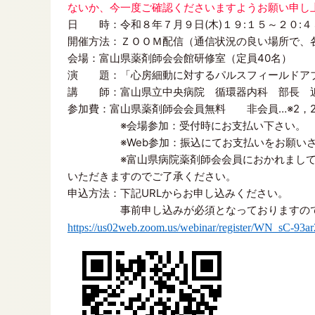
ないか、今一度ご確認くださいますようお願い申し
日 時：令和８年７月９日(木)１９:１５～２０:４
開催方法：ＺＯＯＭ配信（通信状況の良い場所で、
会場：富山県薬剤師会会館研修室（定員40名）
演 題：「心房細動に対するパルスフィールドア
講 師：富山県立中央病院 循環器内科 部長 
参加費：富山県薬剤師会会員無料 非会員…※2，2
※会場参加：受付時にお支払い下さい。
※Web参加：振込にてお支払いをお願いさ
※富山県病院薬剤師会会員におかれましても、
いただきますのでご了承ください。
申込方法：下記URLからお申し込みください。
事前申し込みが必須となっておりますので、
https://us02web.zoom.us/webinar/register/WN_sC-