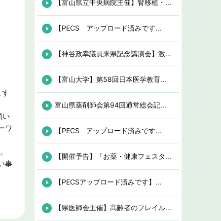
【富山県立中央病院主催】腎移植・...
【PECS アップロード済みです...
【神谷政幸議員来県記念講演会】激...
【富山大学】第58回日本医学教育...
ます
富山県薬剤師会第94回通常総会記...
願い
ーワ
【PECS アップロード済みです...
す。
【開催予告】「お薬・健康フェスタ...
い事
【PECSアップロード済みです】...
【県医師会主催】高齢者のフレイル...