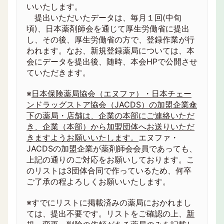
いいたします。
提出いただいたデータは、毎月１回(中旬
頃)、日本薬剤師会を通じて厚生労働省に提出
し、その後、厚生労働省の方で、登録作業が行
われます。なお、新規登録薬局については、本
会にデータを提出後、随時、本会HPで公開させ
ていただきます。
※
日本保険薬局協会（エヌファ）・日本チェー
ンドラッグストア協会（JACDS）の加盟企業傘
下の薬局・店舗は、企業の本部にご連絡いただ
き、企業（本部）から加盟団体へお送りいただ
きますようお願いいたします。
エヌファ・
JACDSの加盟企業が薬剤師会会員であっても、
上記の通りのご対応をお願いしております。こ
のリストは3団体合同で作っているため、何卒
ご了承の程よろしくお願いいたします。
※すでにリストに掲載済みの薬局におかれまし
ては、提出不要です。リストをご確認の上、
新