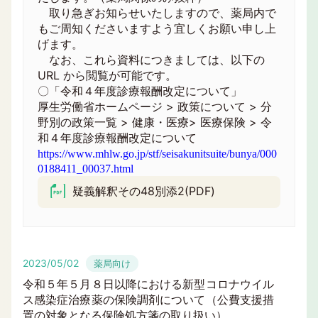
取り急ぎお知らせいたしますので、薬局内で
もご周知くださいますよう宜しくお願い申し上
げます。
なお、これら資料につきましては、以下の
URL から閲覧が可能です。
〇「令和４年度診療報酬改定について」
厚生労働省ホームページ > 政策について > 分
野別の政策一覧 > 健康・医療> 医療保険 > 令
和４年度診療報酬改定について
https://www.mhlw.go.jp/stf/seisakunitsuite/bunya/000
0188411_00037.html
疑義解釈その48別添2(PDF)
2023/05/02
薬局向け
令和５年５月８日以降における新型コロナウイル
ス感染症治療薬の保険調剤について（公費支援措
置の対象となる保険処方箋の取り扱い）