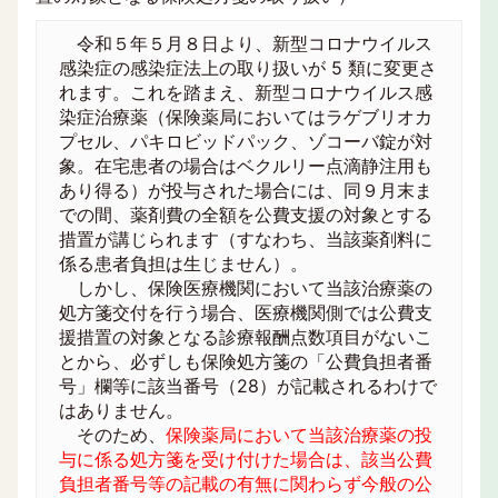
令和５年５月８日より、新型コロナウイルス
感染症の感染症法上の取り扱いが 5 類に変更さ
れます。これを踏まえ、新型コロナウイルス感
染症治療薬（保険薬局においてはラゲブリオカ
プセル、パキロビッドパック、ゾコーバ錠が対
象。在宅患者の場合はベクルリー点滴静注用も
あり得る）が投与された場合には、同９月末ま
での間、薬剤費の全額を公費支援の対象とする
措置が講じられます（すなわち、当該薬剤料に
係る患者負担は生じません）。
しかし、保険医療機関において当該治療薬の
処方箋交付を行う場合、医療機関側では公費支
援措置の対象となる診療報酬点数項目がないこ
とから、必ずしも保険処方箋の「公費負担者番
号」欄等に該当番号（28）が記載されるわけで
はありません。
そのため、
保険薬局において当該治療薬の投
与に係る処方箋を受け付けた場合は、該当公費
負担者番号等の記載の有無に関わらず今般の公