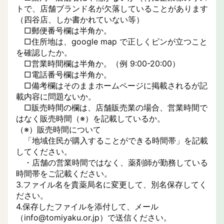
トで、店舗ブランド名が欠落していることがあります
（四谷店、しか書かれていない等）
□郵便番号欄は半角か。
□住所地は、google map で正しくピンが立つこと
を確認したか。
□営業時間欄は半角か。（例 9:00-20:00）
□電話番号欄は半角か。
□備考欄はそのままホームページに掲載されるが記
載内容に問題ないか。
□販売時間の欄は、店舗販売業の場合、営業時間で
はなく販売時間（※）を記載しているか。
（※）販売時間について
「地域住⺠が購⼊することができる時間帯」を記載
してください。
・店舗の営業時間ではなく、薬剤師が勤務している
時間帯をご記載ください。
3.ファイル名を貴薬局名に変更して、別名保存してく
ださい。
4.保存したファイルを添付して、メール
（info@tomiyaku.or.jp）で送信ください。