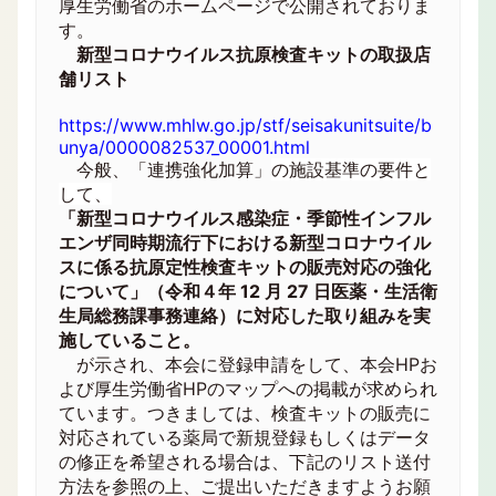
厚生労働省のホームページで公開されておりま
す。
新型コロナウイルス抗原検査キットの取扱店
舗リスト
https://www.mhlw.go.jp/stf/seisakunitsuite/b
unya/0000082537_00001.html
今般、「連携強化加算」
の施設基準の要件と
して、
「新型コロナウイルス感染症・季節性インフル
エンザ同時期流行下における新型コロナウイル
スに係る抗原定性検査キットの販売対応の強化
について」（令和４年 12 月 27 日医薬・生活衛
生局総務課事務連絡）に対応した取り組みを実
施していること。
が示され、本会に登録申請をして、本会HPお
よび厚生労働省HPのマップへの掲載が求められ
ています。つきましては、検査キットの販売に
対応されている薬局で新規登録もしくはデータ
の修正を希望される場合は、下記のリスト送付
方法を参照の上、ご提出いただきますようお願