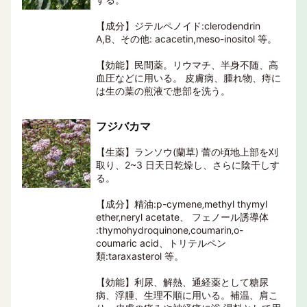
【成分】ジテルペノイド:clerodendrin
A,B、その他: acacetin,meso-inositol 等。
【効能】民間薬。リウマチ、半身不随、高
血圧などに用いる。 皮膚病、腫れ物、痔に
は生の葉の煎液で患部を洗う。
フジバカマ
【生薬】ランソウ(蘭草) 蕾の頃地上部を刈
取り、2~3 日天日乾燥し、さらに陰干しす
る。
【成分】精油:p-cymene‚methyl thymyl
ether‚neryl acetate、 フェノール誘導体
:thymohydroquinone‚coumarin‚o-
coumaric acid、トリテルペン
類:taraxasterol 等。
【効能】利尿、解熱、通経薬として糖尿
病、浮腫、生理不順に用いる。補温、肩こ