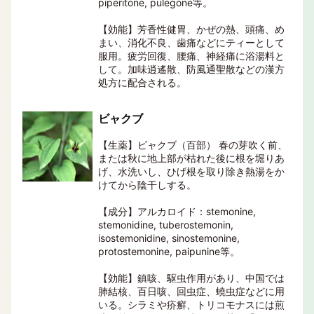
piperitone, pulegone等。
【効能】芳香性健胃、かぜの熱、頭痛、め
まい、消化不良、歯痛などにティーとして
服用。疲労回復、腰痛、神経痛に浴湯料と
して。加味逍遙散、防風通聖散などの漢方
処方に配合される。
ビャクブ
【生薬】ビャクブ（百部） 春の芽吹く前、
または秋に地上部が枯れた後に根を堀りあ
げ、水洗いし、ひげ根を取り除き熱湯をか
けてから陰干しする。
【成分】アルカロイド：stemonine,
stemonidine, tuberostemonin,
isostemonidine, sinostemonine,
protostemonine, paipunine等。
【効能】鎮咳、駆虫作用があり、中国では
肺結核、百日咳、回虫症、蟯虫症などに用
いる。シラミや疥癬、トリコモナスには煎