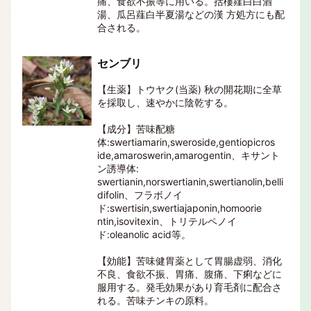
痛、食欲不振等に用いる。括樓薤白白酒
湯、瓜呂薤白半夏湯などの漢 方処方にも配
合される。
センブリ
【生薬】トウヤク(当薬) 秋の開花期に全草
を採取し、速やかに陰乾する。
【成分】苦味配糖
体:swertiamarin,sweroside,gentiopicros
ide,amaroswerin,amarogentin、キサント
ン誘導体:
swertianin,norswertianin,swertianolin,belli
difolin、フラボノイ
ド:swertisin,swertiajaponin,homoorie
ntin,isovitexin、トリテルペノイ
ド:oleanolic acid等。
【効能】苦味健胃薬として胃腸虚弱、消化
不良、食欲不振、胃痛、腹痛、下痢などに
服用する。発毛効果があり育毛剤に配合さ
れる。苦味チンキの原料。