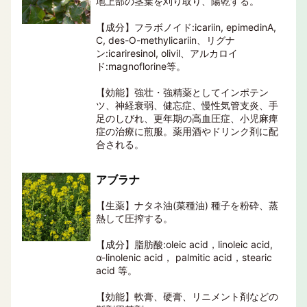
地上部の茎葉を刈り取り、陽乾する。
【成分】フラボノイド:icariin, epimedinA,
C, des-O-methylicariin、リグナ
ン:icariresinol, olivil、アルカロイ
ド:magnoflorine等。
【効能】強壮・強精薬としてインポテン
ツ、神経衰弱、健忘症、慢性気管支炎、手
足のしびれ、更年期の高血圧症、小児麻痺
症の治療に煎服。薬用酒やドリンク剤に配
合される。
アブラナ
【生薬】ナタネ油(菜種油) 種子を粉砕、蒸
熱して圧搾する。
【成分】脂肪酸:oleic acid，linoleic acid,
α-linolenic acid， palmitic acid，stearic
acid 等。
【効能】軟膏、硬膏、リニメント剤などの