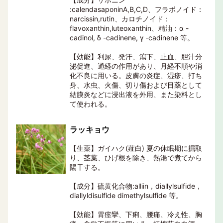
:calendasaponinA,B,C,D、フラボノイド：
narcissin,rutin、カロチノイド：
flavoxanthin,luteoxanthin、精油：α -
cadinol, δ -cadinene, γ -cadinene 等。
【効能】利尿、発汗、瀉下、止血、胆汁分
泌促進、通経の作用があり、月経不順や消
化不良に用いる。皮膚の炎症、湿疹、打ち
身、水虫、火傷、切り傷および目薬として
結膜炎などに浸出液を外用、また染料とし
て使われる。
ラッキョウ
【生薬】ガイハク(薤白) 夏の休眠期に掘取
り、茎葉、ひげ根を除き、熱湯で煮てから
陽干する。
【成分】硫黄化合物:alliin，diallylsulfide，
diallyldisulfide dimethylsulfide 等。
【効能】胃痙攣、下痢、腰痛、冷え性、胸