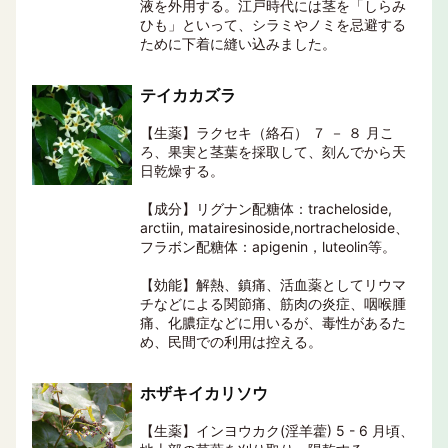
液を外用する。江戸時代には茎を「しらみ
ひも」といって、シラミやノミを忌避する
ために下着に縫い込みました。
テイカカズラ
【生薬】ラクセキ（絡石） ７ － ８ 月こ
ろ、果実と茎葉を採取して、刻んでから天
日乾燥する。
【成分】リグナン配糖体：tracheloside,
arctiin, matairesinoside,nortracheloside、
フラボン配糖体：apigenin，luteolin等。
【効能】解熱、鎮痛、活血薬としてリウマ
チなどによる関節痛、筋肉の炎症、咽喉腫
痛、化膿症などに用いるが、毒性があるた
め、民間での利用は控える。
ホザキイカリソウ
【生薬】インヨウカク(淫羊藿) 5 - 6 月頃、