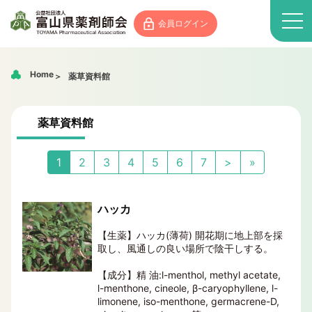
会員ログイン
Home
薬草資料館
薬草資料館
1
2
3
4
5
6
7
>
»
ハッカ
【生薬】ハッカ(薄荷) 開花期に地上部を採
取し、風通しの良い場所で陰干しする。
【成分】精 油:l-menthol, methyl acetate,
l-menthone, cineole, β-caryophyllene, l-
limonene, iso-menthone, germacrene-D,