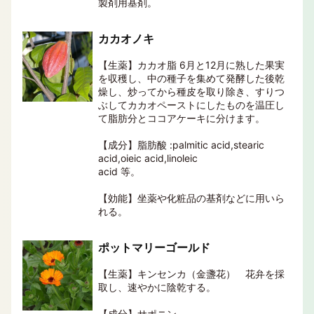
製剤用基剤。
カカオノキ
【生薬】カカオ脂 6月と12月に熟した果実
を収穫し、中の種子を集めて発酵した後乾
燥し、炒ってから種皮を取り除き、すりつ
ぶしてカカオペーストにしたものを温圧し
て脂肪分とココアケーキに分けます。
【成分】脂肪酸 :palmitic acid,stearic
acid,oieic acid,linoleic
acid 等。
【効能】坐薬や化粧品の基剤などに用いら
れる。
ポットマリーゴールド
【生薬】キンセンカ（金盞花） 花弁を採
取し、速やかに陰乾する。
【成分】サポニン