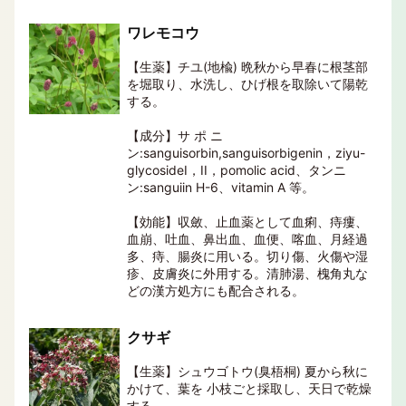
ワレモコウ
【生薬】チユ(地楡) 晩秋から早春に根茎部
を堀取り、水洗し、ひげ根を取除いて陽乾
する。
【成分】サ ポ ニ
ン:sanguisorbin,sanguisorbigenin，ziyu-
glycosideI，II，pomolic acid、タンニ
ン:sanguiin H-6、vitamin A 等。
【効能】収斂、止血薬として血痢、痔瘻、
血崩、吐血、鼻出血、血便、喀血、月経過
多、痔、腸炎に用いる。切り傷、火傷や湿
疹、皮膚炎に外用する。清肺湯、槐角丸な
どの漢方処方にも配合される。
クサギ
【生薬】シュウゴトウ(臭梧桐) 夏から秋に
かけて、葉を 小枝ごと採取し、天日で乾燥
する。