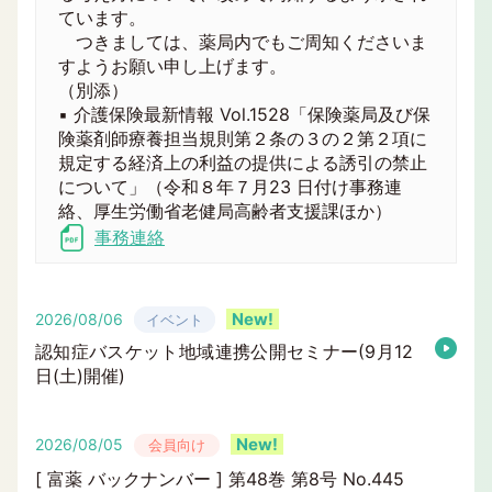
ています。
つきましては、薬局内でもご周知くださいま
すようお願い申し上げます。
（別添）
▪ 介護保険最新情報 Vol.1528「保険薬局及び保
険薬剤師療養担当規則第２条の３の２第２項に
規定する経済上の利益の提供による誘引の禁止
について」（令和８年７月23 日付け事務連
絡、厚生労働省老健局高齢者支援課ほか）
事務連絡
2026/08/06
イベント
認知症バスケット地域連携公開セミナー(9月12
日(土)開催)
2026/08/05
会員向け
[ 富薬 バックナンバー ] 第48巻 第8号 No.445