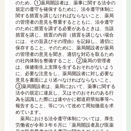
のため、①薬局開設者は、薬事に関する法令の
規定の遵守を確保するために、法令遵守体制に
関する措置を講じなければならないこと、薬局
の管理者の意見を尊重するとともに、法令遵守
のために措置を講ずる必要があるときは、当該
措置を講じ、措置の内容（措置を講じない場合
には、その旨及びその理由）を記録し、適切に
保存すること。そのために、薬局開設者が薬局
の管理者の意見を聞き、適切な対応を取るため
の社内体制を整備すること、②薬局の管理者
は、保健衛生上支障を生ずるおそれがないよう
に、必要な注意をし、薬局開設者に対し必要な
意見を書面により述べなければならないこと、
③薬局開設者は、薬局において、薬事に関する
法令の規定に違反し、又はそのおそれのある行
為を認識した際には速やかに都道府県知事等へ
報告すること、等について改めて周知徹底を求
めています。
薬局における法令遵守体制については、厚生
労働省が令和３年６月に「薬局開設者及び医薬