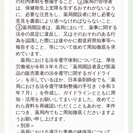
の社内体制を整備すること、②薬局の管理者
は、保健衛生上支障を生ずるおそれがないよう
に、必要な注意をし、薬局開設者に対し必要な
意見を書面により述べなければならないこと、
③薬局開設者は、薬局において、薬事に関する
法令の規定に違反し、又はそのおそれのある行
為を認識した際には速やかに都道府県知事等へ
報告すること、等について改めて周知徹底を求
めています。
薬局における法令遵守体制については、厚生
労働省が令和３年６月に「薬局開設者及び医薬
品の販売業者の法令遵守に関するガイドライ
ン」を示しているほか、日本薬剤師会でも「薬
局における法令遵守体制整備の手引き（令和３
年７月）」を作成し、ガイドラインとともに周
知・活用をお願いしてまいりました。改めてこ
れら資料を再確認いただくこともあわせ、本件
につき、薬局内でもご周知徹底くださいますよ
うお願い申し上げます。
＜別添＞
・薬局における適正な業務の確保等について