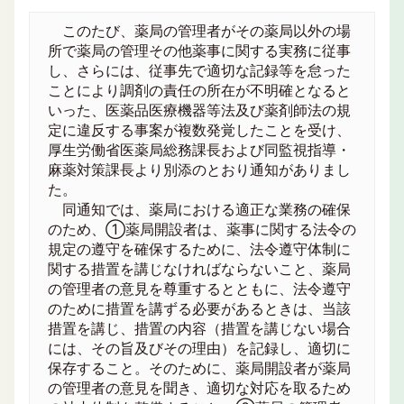
このたび、薬局の管理者がその薬局以外の場
所で薬局の管理その他薬事に関する実務に従事
し、さらには、従事先で適切な記録等を怠った
ことにより調剤の責任の所在が不明確となると
いった、医薬品医療機器等法及び薬剤師法の規
定に違反する事案が複数発覚したことを受け、
厚生労働省医薬局総務課長および同監視指導・
麻薬対策課長より別添のとおり通知がありまし
た。
同通知では、薬局における適正な業務の確保
のため、①薬局開設者は、薬事に関する法令の
規定の遵守を確保するために、法令遵守体制に
関する措置を講じなければならないこと、薬局
の管理者の意見を尊重するとともに、法令遵守
のために措置を講ずる必要があるときは、当該
措置を講じ、措置の内容（措置を講じない場合
には、その旨及びその理由）を記録し、適切に
保存すること。そのために、薬局開設者が薬局
の管理者の意見を聞き、適切な対応を取るため